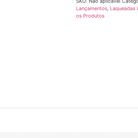
SKU:
Não aplicável
Catego
Lançamentos
,
Laqueadas 
os Produtos