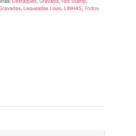
rias:
Destaques
,
Gravada
,
Hot Stamp
,
Gravadas
,
Laqueadas Lisas
,
LINHAS
,
Todos